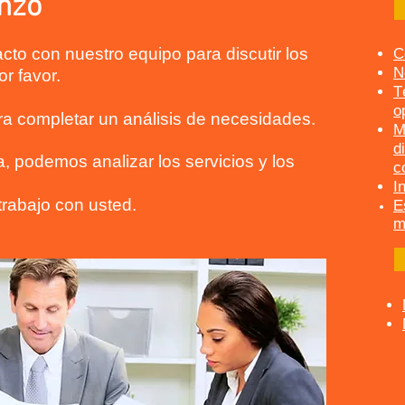
nzo
cto con nuestro equipo para discutir los
C
N
or favor.
T
o
a completar un análisis de necesidades.
M
d
 podemos analizar los servicios y los
c
I
rabajo con usted.
E
m