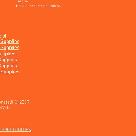
uropa
sul Productos quimicos
ial
Supplies
Supplies
pplies​
Supplies
upplies
Supplies
onatelli © 2009
ERVED
OPPORTUNITIES