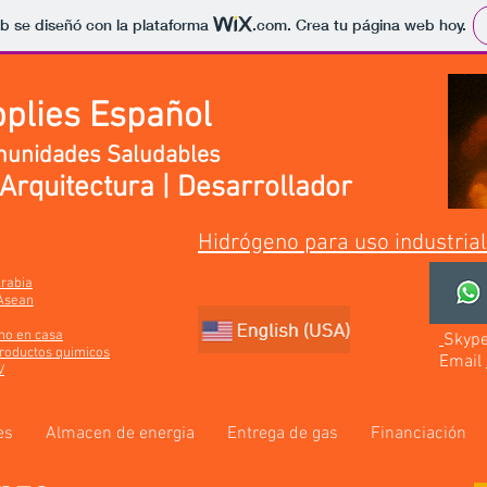
b se diseñó con la plataforma
.com
. Crea tu página web hoy.
plies Español
munidades Saludables
 Arquitectura | Desarrollador
Hidrógeno para uso industria
Arabia
Asean
no en casa
Skyp
Productos quimicos
Email
V
es
Almacen de energia
Entrega de gas
Financiación