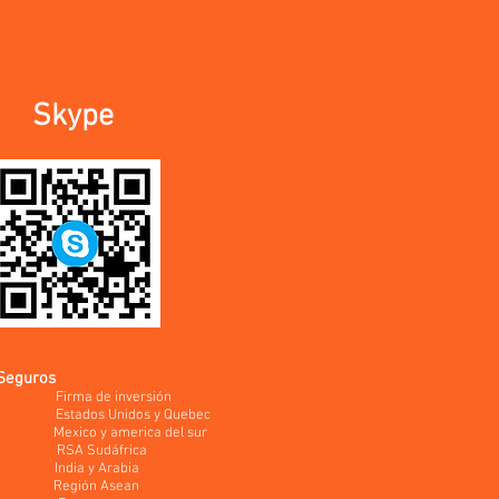
Skype
Seguros
ma de inversión
dos Unidos y Quebec
co y america del sur
A Sudáfrica
dia y Arabia
gión Asean