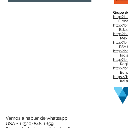
Grupo d
http://bi
Firma d
http://b
Estado
http://bi
Mexico 
http://b
RSA Su
http://b
India 
http://bi
Regió
http://
Euro
https://
Kalsul 
Vamos a hablar de whatsapp
USA + 1 (520) 848-1659