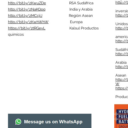
http://
http://bit.ly/2KwuZDe
RSA Sudáfrica
Fi
http://bit.ly/2NaKQpq
India y Arabia
inversi
http://
http://bit.ly/2MCcjiJ
Región Asean
Es
http://bit.ly/2KwhWhW
Europa
Unidos
https://bit.ly/2tRGevL
Kalsul Productos
http://
Me
quimicos
america
http:/
R
Sudáfr
http://
In
Arabia
http://
Re
Asean
http:/
W
E
https:/
Ka
Produc