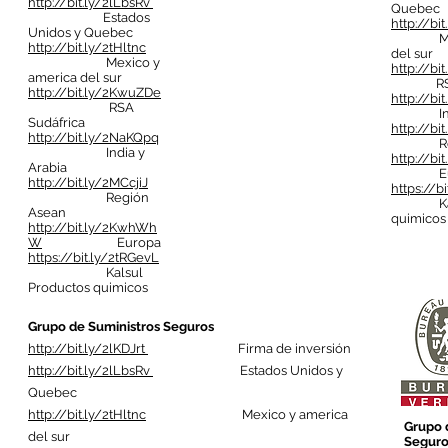
http://bit.ly/2lLbsRv
Quebec
Estados
http://bit
Unidos y Quebec
Mexic
http://bit.ly/2tHltnc
del sur
Mexico y
http://bi
america del sur
RSA S
http://bit.ly/2KwuZDe
http://bi
RSA
India 
Sudáfrica
http://bi
http://bit.ly/2NaKQpq
Regió
India y
http://b
Arabia
Eur
http://bit.ly/2MCcjiJ
https://b
Región
Kalsul
Asean
quimicos
http://bit.ly/2KwhWh
W
Europa
https://bit.ly/2tRGevL
Kalsul
Productos quimicos
Grupo de Suministros Seguros
http://bit.ly/2lKDJrt
Firma de inversión
http://bit.ly/2lLbsRv
Estados Unidos y
Quebec
http://bit.ly/2tHltnc
Mexico y america
Grupo 
del sur
Seguro