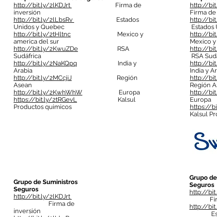
http://bit.ly/2lKDJrt
Firma de
http://bi
inversión
Firma de
http://bit.ly/2lLbsRv
Estados
http://bi
Unidos y Quebec
Estados 
http://bit.ly/2tHltnc
Mexico y
http://bi
america del sur
Mexico y
http://bit.ly/2KwuZDe
RSA
http://b
Sudáfrica
RSA Sudá
http://bit.ly/2NaKQpq
India y
http://b
Arabia
India y A
http://bit.ly/2MCcjiJ
Región
http://bi
Asean
Región A
http://bit.ly/2KwhWhW
Europa
http://b
https://bit.ly/2tRGevL
Kalsul
Europa
Productos quimicos
https://b
Kalsul P
Grupo de
Grupo de Suministros
Seguros
Seguros
http://bi
http://bit.ly/2lKDJrt
Firma 
Firma de
http://bi
inversión
Estado