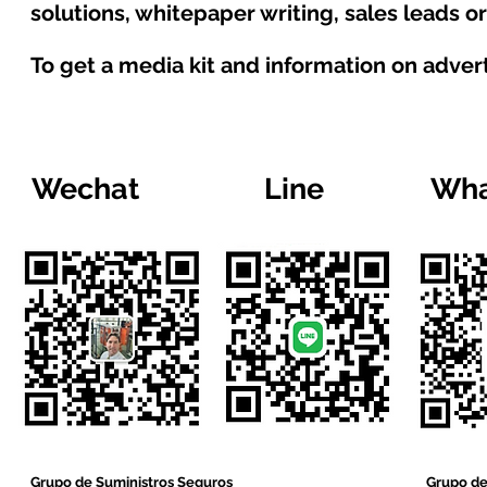
solutions, whitepaper writing, sales leads o
To get a media kit and information on adver
Wechat
Line
Wha
Grupo de Suministros Seguros
Grupo de