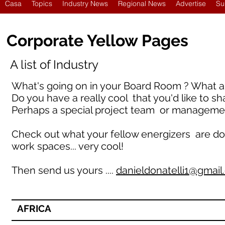
Casa
Topics
Industry News
Regional News
Advertise
Su
Corporate Yellow Pages
A list of Industry
What's going on in your Board Room ? What ar
Do you have a really cool that you'd like to sh
Perhaps a special project team or manageme
Check out what your fellow energizers are doing 
work spaces... very cool!
Then send us yours ....
danieldonatelli1@gmai
AFRICA